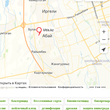
рант
бактерицид
бессемянные сорта
биоинсектицид
биопрепар
елие
войлочный клещ
дезинфекция
дрожжи
защита винограда