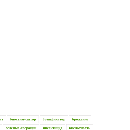
ат
биостимулятор
бонификатор
брожение
зеленые операции
инсектицид
кислотность