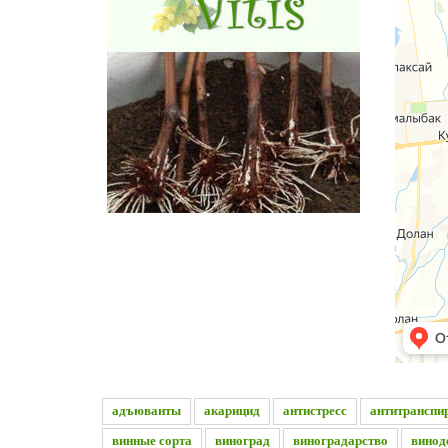
адъюванты
акарицид
антистресс
антитранспи
винные сорта
виноград
виноградарство
винод