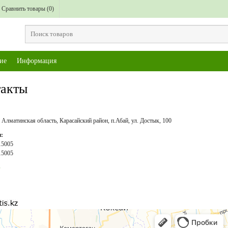
Сравнить товары (
0
)
ие
Информация
акты
 Алматинская область, Карасайский район, п.Абай, ул. Достык, 100
:
15005
15005
p