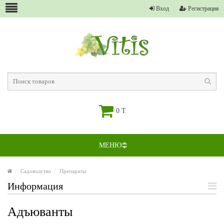
Вход
Регистрация
0 T
МЕНЮ
Садоводство
Препараты
Информация
Адъюванты