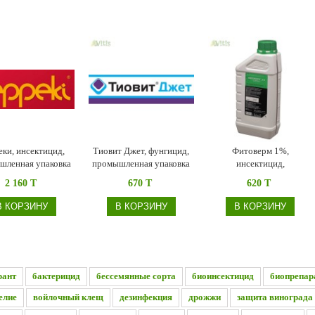
еки, инсектицид,
Тиовит Джет, фунгицид,
Фитоверм 1%,
шленная упаковка
промышленная упаковка
инсектицид,
промышленная упаковка
2 160 T
670 T
620 T
В КОРЗИНУ
В КОРЗИНУ
В КОРЗИНУ
рант
бактерицид
бессемянные сорта
биоинсектицид
биопрепар
елие
войлочный клещ
дезинфекция
дрожжи
защита винограда