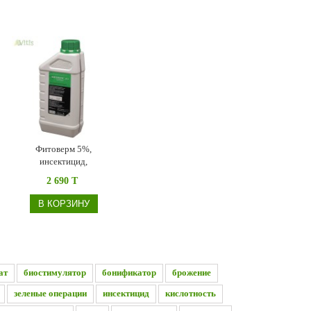
Фитоверм 5%,
инсектицид,
промышленная упаковка
2 690 T
В КОРЗИНУ
ат
биостимулятор
бонификатор
брожение
зеленые операции
инсектицид
кислотность