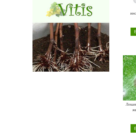
инс
промы
Лекан
ж
Leca