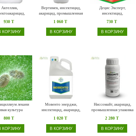
Актеллик,
Вертимек, инсектицид,
Децис Эксперт,
ектоакарицид,
акарицид, промышленная
инсектицид,
шленная упаковка
упаковка (Syngenta)
промышленная упаковка
930 T
1 060 T
730 T
В КОРЗИНУ
В КОРЗИНУ
В КОРЗИНУ
ициллиум лекани
Мовенто энерджи,
Ниссомайт, акарицид,
ивая культура
инсектицид, акарицид,
промышленная упаковка
nicillim lecanii
промышленная упаковка
800 T
1 020 T
2 280 T
(Bayer)
В КОРЗИНУ
В КОРЗИНУ
В КОРЗИНУ