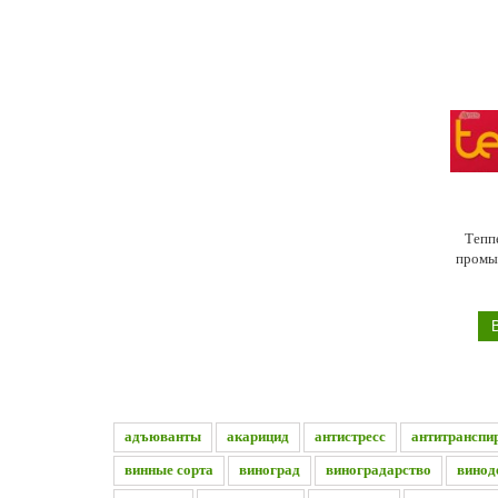
Тепп
промы
адъюванты
акарицид
антистресс
антитранспи
винные сорта
виноград
виноградарство
винод