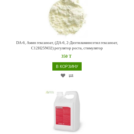
DA-6, Амин гексаноат, (ДА-6, 2-Диэтиламиноэтил гексаноат,
C12H25NO2) регулятор роста, стимулятор
350 T
В КОРЗИНУ