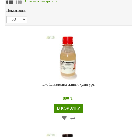
Сравнить товары (
0
)
Показывать:
БиоСлизнецид живая культура
800 T
В КОРЗИНУ