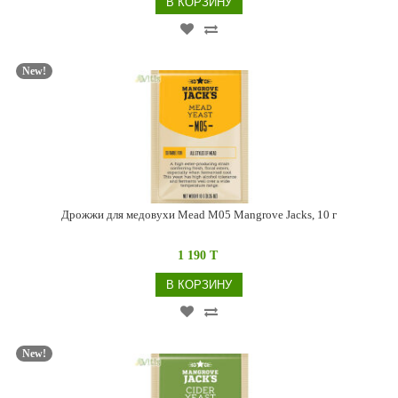
В КОРЗИНУ
New!
Дрожжи для медовухи Mead M05 Mangrove Jacks, 10 г
1 190 T
В КОРЗИНУ
New!