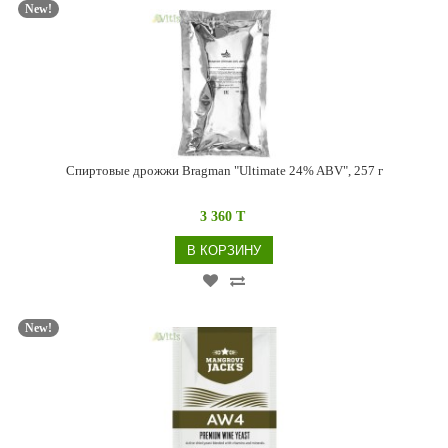
New!
Спиртовые дрожжи Bragman "Ultimate 24% ABV", 257 г
3 360 T
В КОРЗИНУ
New!