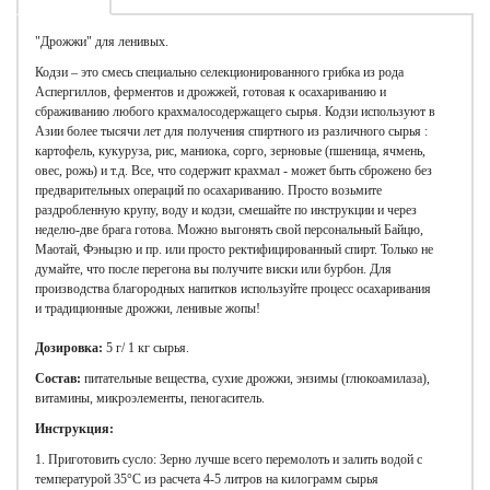
"Дрожжи" для ленивых.
Кодзи – это смесь специально селекционированного грибка из рода
Аспергиллов, ферментов и дрожжей, готовая к осахариванию и
сбраживанию любого крахмалосодержащего сырья. Кодзи используют в
Азии более тысячи лет для получения спиртного из различного сырья :
картофель, кукуруза, рис, маниока, сорго, зерновые (пшеница, ячмень,
овес, рожь) и т.д. Все, что содержит крахмал - может быть сброжено без
предварительных операций по осахариванию. Просто возьмите
раздробленную крупу, воду и кодзи, смешайте по инструкции и через
неделю-две брага готова. Можно выгонять свой персональный Байцю,
Маотай, Фэньцзю и пр. или просто ректифицированный спирт. Только не
думайте, что после перегона вы получите виски или бурбон. Для
производства благородных напитков используйте процесс осахаривания
и традиционные дрожжи, ленивые жопы!
Дозировка:
5 г/ 1 кг сырья.
Состав:
питательные вещества, сухие дрожжи, энзимы (глюкоамилаза),
витамины, микроэлементы, пеногаситель.
Инструкция:
1. Приготовить сусло: Зерно лучше всего перемолоть и залить водой с
температурой 35°С из расчета 4-5 литров на килограмм сырья