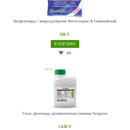
Биофунгицид + микроудобрение Фитоспорин–К Олимпийский
540 T
В КОРЗИНУ
Геокс, фунгицид, промышленная упаковка Syngenta
1 630 T