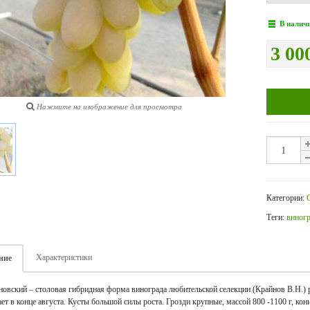
В налич
3 00
Нажмите на изображение для просмотра
Категории:
Теги:
виног
Характеристики
ние
новский – столовая гибридная форма винограда любительской селекции (Крайнов В.Н.) р
ает в конце августа. Кусты большой силы роста. Грозди крупные, массой 800 -1100 г, кон