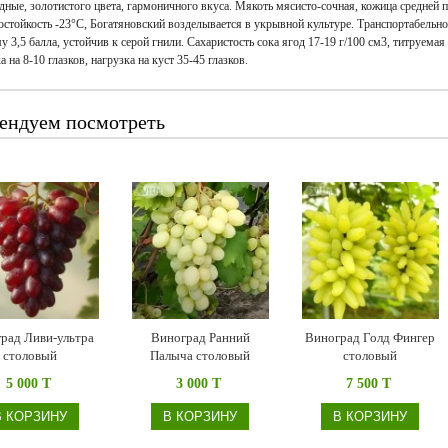
дные, золотистого цвета, гармоничного вкуса. Мякоть мясисто-сочная, кожица средней 
стойкость -23°С, Богатяновский возделывается в укрывной культуре. Транспортабельнос
у 3,5 балла, устойчив к серой гнили. Сахаристость сока ягод 17-19 г/100 см3, титруема
 на 8-10 глазков, нагрузка на куст 35-45 глазков.
ендуем посмотреть
рад Ливи-ультра
Виноград Ранний
Виноград Голд Фингер
столовый
Палыча столовый
столовый
5 000 T
3 000 T
7 500 T
В КОРЗИНУ
В КОРЗИНУ
В КОРЗИНУ