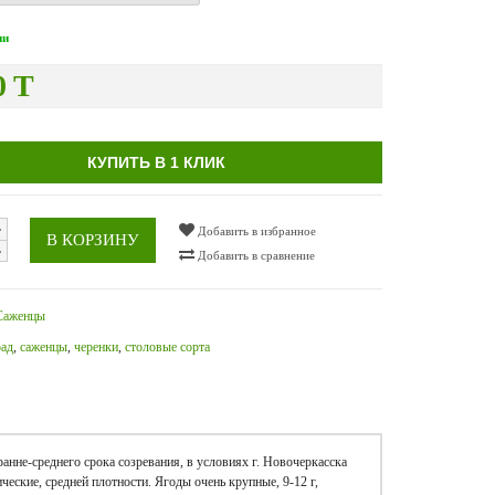
ии
0 T
КУПИТЬ В 1 КЛИК
Добавить в избранное
В КОРЗИНУ
Добавить в сравнение
Саженцы
рад
,
саженцы
,
черенки
,
столовые сорта
анне-среднего срока созревания, в условиях г. Новочеркасска
ические, средней плотности. Ягоды очень крупные, 9-12 г,