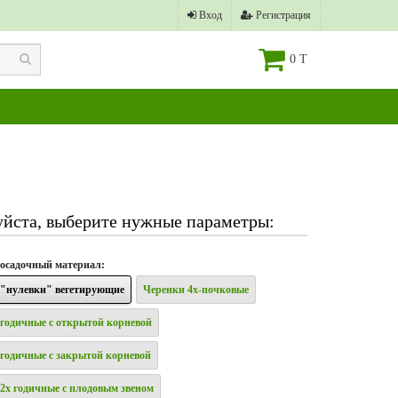
Вход
Регистрация
0 T
йста, выберите нужные параметры:
осадочный материал
:
"нулевки" вегетирующие
Черенки 4х-почковые
годичные с открытой корневой
годичные с закрытой корневой
2х годичные с плодовым звеном