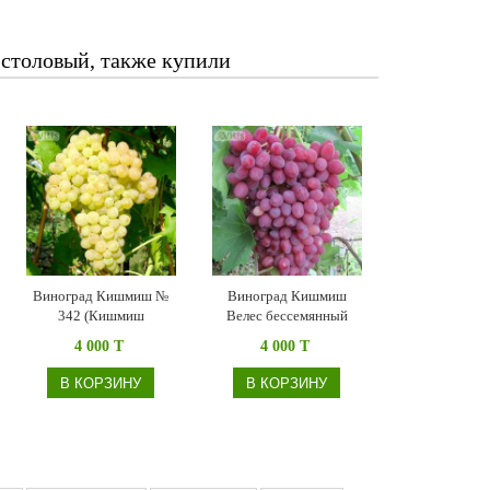
 столовый, также купили
Виноград Кишмиш №
Виноград Кишмиш
342 (Кишмиш
Велес бессемянный
Венгерский)
4 000 T
4 000 T
бессемянный
В КОРЗИНУ
В КОРЗИНУ