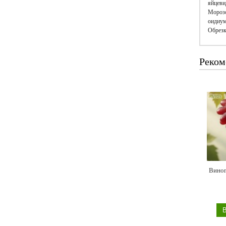
яйцеви
Морозо
оидиум
Обрезка
Реком
Виног