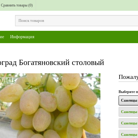
Сравнить товары (
0
)
ие
Информация
град Богатяновский столовый
Пожалу
Выберите
п
Саженцы 
Саженцы 
Саженцы 
Саженцы 