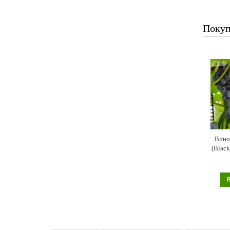
Покуп
Вино
(Black