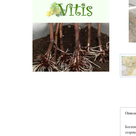
Описа
Богатя
созрев