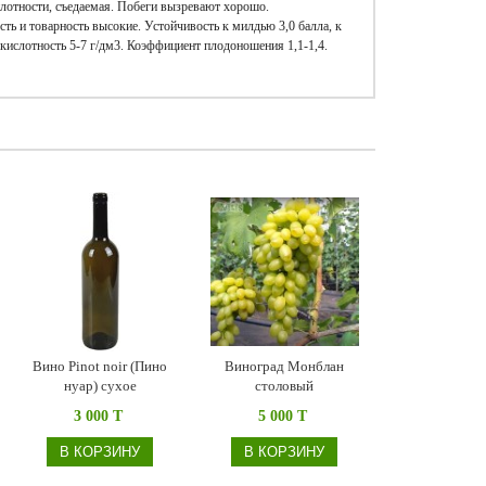
плотности, съедаемая. Побеги вызревают хорошо.
ть и товарность высокие. Устойчивость к милдью 3,0 балла, к
я кислотность 5-7 г/дм3. Коэффициент плодоношения 1,1-1,4.
Вино Pinot noir (Пино
Виноград Монблан
нуар) сухое
столовый
3 000 T
5 000 T
В КОРЗИНУ
В КОРЗИНУ