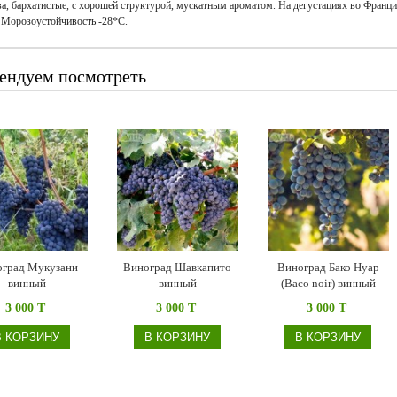
ва, бархатистые, с хорошей структурой, мускатным ароматом. На дегустациях во Франци
 Морозоустойчивость -28*С.
ендуем посмотреть
град Мукузани
Виноград Шавкапито
Виноград Бако Нуар
винный
винный
(Baco noir) винный
3 000 T
3 000 T
3 000 T
В КОРЗИНУ
В КОРЗИНУ
В КОРЗИНУ