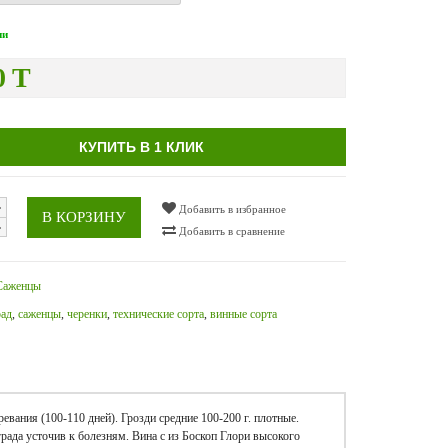
ии
0 T
КУПИТЬ В 1 КЛИК
Добавить в избранное
В КОРЗИНУ
Добавить в сравнение
Саженцы
рад
,
саженцы
,
черенки
,
технические сорта
,
винные сорта
евания (100-110 дней). Грозди средние 100-200 г. плотные.
рада усточив к болезням. Вина с из Боскоп Глори высокого