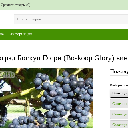
Сравнить товары (
0
)
ие
Информация
град Боскуп Глори (Boskoop Glory) ви
Пожалу
Выберите
п
Саженцы 
Саженцы 
Саженцы 
Саженцы 