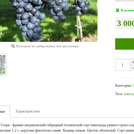
В налич
3 00
Нажмите на изображение для просмотра
Категории:
Теги:
виног
Характеристики
ние
 Глори - франко-американский гибридный технический сорт винограда раннего срока созр
мелкие 1-2 г, округлые фиолетово-синие. Кожица тонкая. Цветок обоеполый. Сорт виног