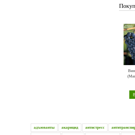
Покуп
Вин
(Mar
адъюванты
акарицид
антистресс
антитранспи