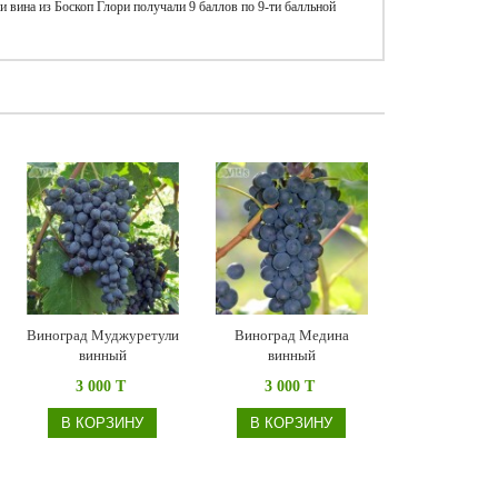
и вина из Боскоп Глори получали 9 баллов по 9-ти балльной
Виноград Муджуретули
Виноград Медина
винный
винный
3 000 T
3 000 T
В КОРЗИНУ
В КОРЗИНУ