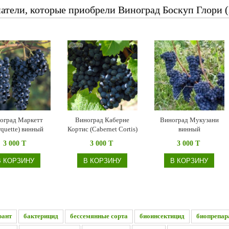
атели, которые приобрели Виноград Боскуп Глори (
оград Маркетт
Виноград Каберне
Виноград Мукузани
quette) винный
Кортис (Cabernet Cortis)
винный
винный
3 000 T
3 000 T
3 000 T
В КОРЗИНУ
В КОРЗИНУ
В КОРЗИНУ
рант
бактерицид
бессемянные сорта
биоинсектицид
биопрепар