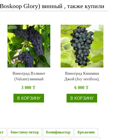
Boskoop Glory) винный , также купили
Виноград Вэлиант
Виноград Кишмиш
(Valiant) винный
Джой (Joy seedless),
бессемянный
3 000 T
6 000 T
В КОРЗИНУ
В КОРЗИНУ
ат
биостимулятор
бонификатор
брожение