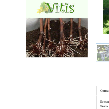
Описа
Боскоп
Ягоды 