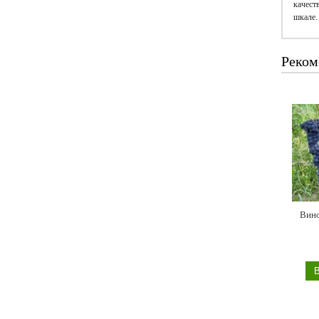
качест
шкале.
Реком
Вино