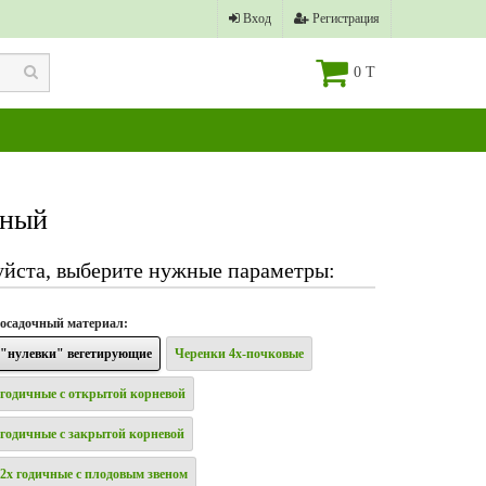
Вход
Регистрация
0 T
нный
йста, выберите нужные параметры:
осадочный материал
:
"нулевки" вегетирующие
Черенки 4х-почковые
годичные с открытой корневой
годичные с закрытой корневой
2х годичные с плодовым звеном