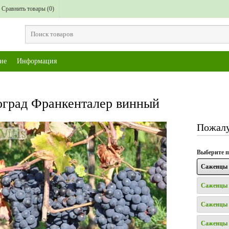
Сравнить товары (
0
)
ие
Информация
град Франкенталер винный
Пожалу
Выберите
п
Саженцы 
Саженцы 
Саженцы 
Саженцы 