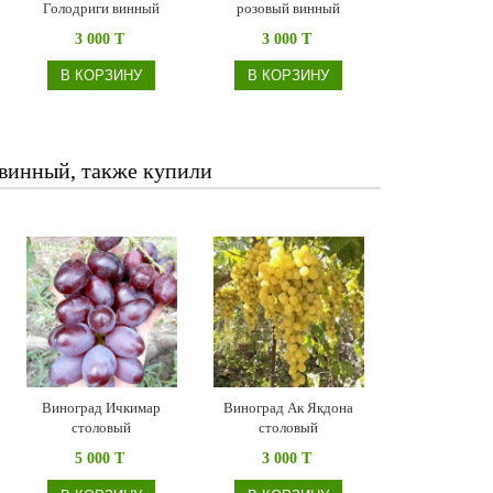
Голодриги винный
розовый винный
3 000 T
3 000 T
В КОРЗИНУ
В КОРЗИНУ
винный, также купили
Виноград Ичкимар
Виноград Ак Якдона
столовый
столовый
5 000 T
3 000 T