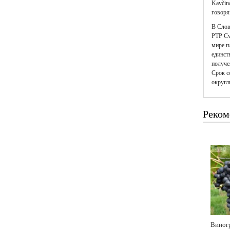
Kavčina
говоря
В Слов
PTP Cv
мире п
единст
получе
Срок с
округл
Реком
Виног