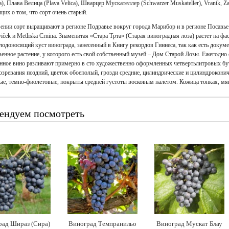
), Плава Велица (Plava Velica), Шварцер Мускателлер (Schwarzer Muskateller), Vranik, Ža
щих о том, что сорт очень старый.
ении сорт выращивают в регионе Подравье вокруг города Марибор и в регионе Посавье 
iček и Metliska Crnina. Знаменитая «Стара Трта» (Старая виноградная лоза) растет на ф
лодоносящий куст винограда, занесенный в Книгу рекордов Гиннеса, так как есть докум
венное растение, у которого есть свой собственный музей – Дом Старой Лозы. Ежегодно с
нное вино разливают примерно в сто художественно оформленных четвертьлитровых бут
озревания поздний, цветок обоеполый, грозди средние, цилиндрические и цилиндроконич
ые, темно-фиолетовые, покрыты средней густоты восковым налетом. Кожица тонкая, мяк
ендуем посмотреть
рад Шираз (Сира)
Виноград Темпранильо
Виноград Мускат Блау