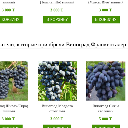
винный
(Tempranillo) винный
(Muscat Bleu) винный
3 000 T
3 000 T
3 000 T
В КОРЗИНУ
В КОРЗИНУ
В КОРЗИНУ
атели, которые приобрели Виноград Франкенталер 
рад Шираз (Сира)
Виноград Молдова
Виноград Сияна
винный
столовый
столовый
3 000 T
3 000 T
5 000 T