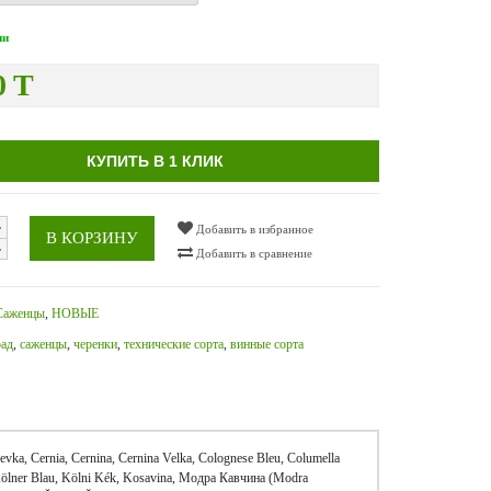
ии
0 T
КУПИТЬ В 1 КЛИК
Добавить в избранное
В КОРЗИНУ
Добавить в сравнение
Саженцы
,
НОВЫЕ
рад
,
саженцы
,
черенки
,
технические сорта
,
винные сорта
vka, Cernia, Cernina, Cernina Velka, Colognese Bleu, Columella
 Kölner Blau, Kölni Kék, Kosavina, Модра Кавчина (Modra