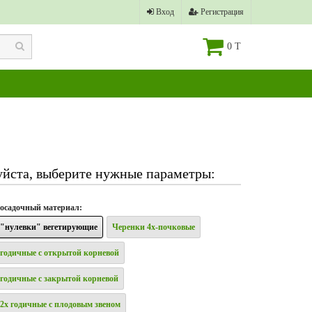
Вход
Регистрация
0 T
йста, выберите нужные параметры:
осадочный материал
:
"нулевки" вегетирующие
Черенки 4х-почковые
годичные с открытой корневой
годичные с закрытой корневой
2х годичные с плодовым звеном