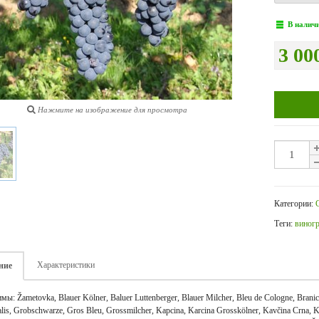
В налич
3 00
Нажмите на изображение для просмотра
Категории:
Теги:
виног
Характеристики
ние
ы: Žametovka, Blauer Kölner, Baluer Luttenberger, Blauer Milcher, Bleu de Cologne, Branice
alis, Grobschwarze, Gros Bleu, Grossmilcher, Kapcina, Karcina Grosskölner, Kavčina Crna,