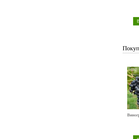
Покуп
Виног