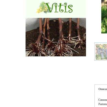
Описа
Синоним
Parient