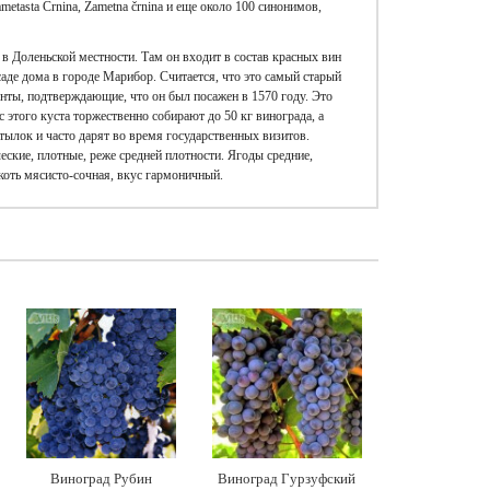
metasta Črnina, Žametna črnina и еще около 100 синонимов,
в Доленьской местности. Там он входит в состав красных вин
асаде дома в городе Марибор. Считается, что это самый старый
енты, подтверждающие, что он был посажен в 1570 году. Это
 этого куста торжественно собирают до 50 кг винограда, а
ылок и часто дарят во время государственных визитов.
еские, плотные, реже средней плотности. Ягоды средние,
оть мясисто-сочная, вкус гармоничный.
Виноград Рубин
Виноград Гурзуфский