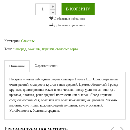
В КОРЗИНУ
Добавить в избранное
Добавить в сравнение
Категории:
Саженцы
Теги:
виноград
,
саженцы
,
черенки
,
столовые сорта
Характеристики
Описание
Пёстрый – новая гибридная форма селекции Гусева С.Э. Срок созревания
очень ранний, сила роста кустов выше средней. Цветок обоеполый. Гроздь
крупная, цилиндроконическая и коническая, иногда удлиненная, иногда с
крылом, плотная, реже средней плотности или рыхлая. Ягода крупная,
средней массой 8-9 г, овальная или овально-яйцевидная, розовая. Мякоть
плотная, хрустящая, кожица средней толщины, вкус мускатный.
Устойчивость к болезням средняя.
Рекомендуем посмотреть