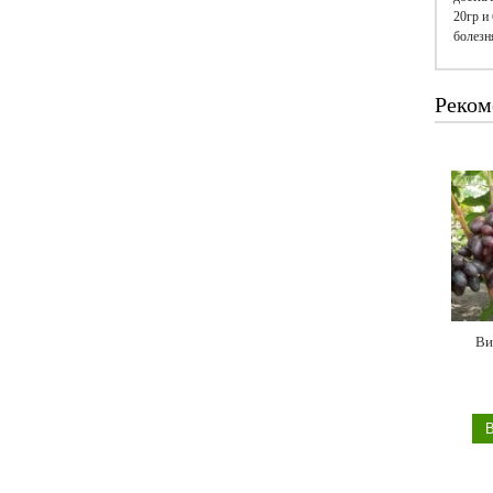
20гр и
болезн
Реком
Ви