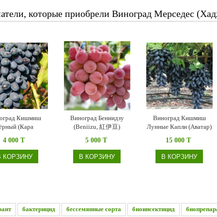
атели, которые приобрели Виноград Мерседес (Хад
оград Кишмиш
Виноград Бениидзу
Виноград Кишмиш
ёрный (Кара
(Beniizu, 紅伊豆)
Лунные Капли (Аватар)
ш), бессемянный
столовый
бессемянный (Moon
4 000 T
5 000 T
15 000 T
Drops, Avatar)
В КОРЗИНУ
В КОРЗИНУ
В КОРЗИНУ
рант
бактерицид
бессемянные сорта
биоинсектицид
биопрепар