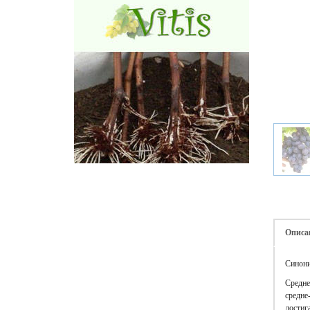
Описа
Синони
Cредне
средне
достиг