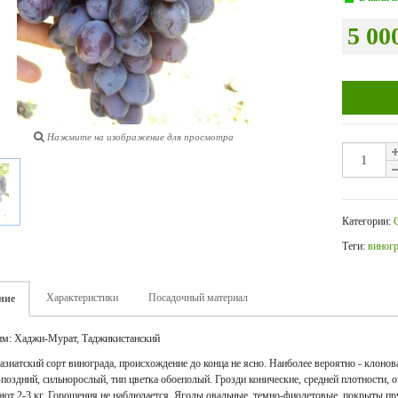
5 00
Нажмите на изображение для просмотра
Категории:
Теги:
виног
Характеристики
Посадочный материал
ние
м: Хаджи-Мурат, Таджикистанский
азиатский сорт винограда, происхождение до конца не ясно. Наиболее вероятно - клонов
-поздний, сильнорослый, тип цветка обоеполый. Грозди конические, средней плотности, 
ают 2-3 кг. Горошения не наблюдается. Ягоды овальные, темно-фиолетовые, покрыты пр