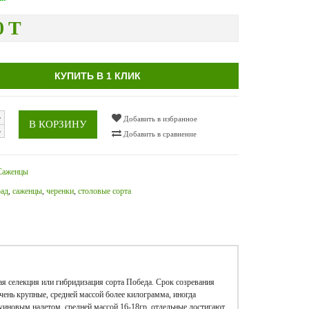
0 T
КУПИТЬ В 1 КЛИК
Добавить в избранное
В КОРЗИНУ
Добавить в сравнение
Саженцы
рад
,
саженцы
,
черенки
,
столовые сорта
ая селекция или гибридизация сорта Победа. Срок созревания
очень крупные, средней массой более килограмма, иногда
уиновым налетом, средней массой 16-18гр, отдельные достигают