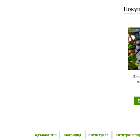
Покуп
Вин
ч
Кишми
адъюванты
акарицид
антистресс
антитранспи