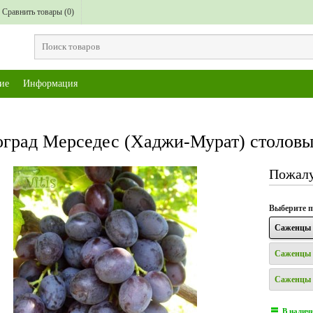
Сравнить товары (
0
)
ие
Информация
град Мерседес (Хаджи-Мурат) столов
Пожалу
Выберите
п
Саженцы 
Саженцы 
Саженцы 
В налич