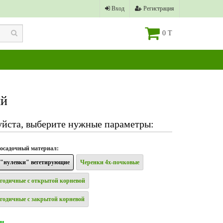
Вход
Регистрация
0 T
ый
йста, выберите нужные параметры:
осадочный материал
:
"нулевки" вегетирующие
Черенки 4х-почковые
годичные с открытой корневой
годичные с закрытой корневой
ии