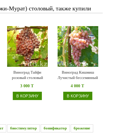
жи-Мурат) столовый, также купили
Виноград Тайфи
Виноград Кишмиш
розовый столовый
Лучистый бессемянный
3 000 T
4 000 T
В КОРЗИНУ
В КОРЗИНУ
ат
биостимулятор
бонификатор
брожение