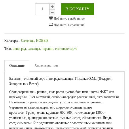
В КОРЗИНУ
Добавить в избранное
Добавить в сравнение
Категории:
Саженцы
,
НОВЫЕ
Теги:
виноград
,
саженцы
,
черенки
,
столовые сорта
Характеристики
Описание
Бананас – столовый сорт винограда селекции Писанки О.М., (Подарок
Запорожью х Велес).
Срок созревания – ранний, сила роста кустов большая, цветок ФЖТ или
переходный. Лист округлый, слабо или средне рассеченный, пятилопастный.
На нижней стороне листа средней густоты войлочное опушение.
Черешковая выемка закрытая с широким эллиптическим
просветом. Грозди очень крупные, 600-800 г, отдельные до 1300 г,
удлиненные, цилиндроконические, рыхлые и средней плотности. Ягоды
средней массой 12 г, удлиненно овальные с заострённым кончиком или
веретеновидные, ярко-желтые (цвета спелого банана), покрыты средней