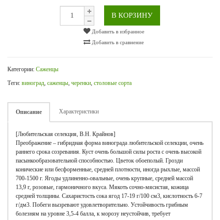
В КОРЗИНУ
Добавить в избранное
Добавить в сравнение
Категории:
Саженцы
Теги:
виноград
,
саженцы
,
черенки
,
столовые сорта
Характеристики
Описание
[Любительская селекция, В.Н. Крайнов]
Преображение – гибридная форма винограда любительской селекции, очень
раннего срока созревания. Куст очень большой силы роста с очень высокой
пасынкообразовательной способностью. Цветок обоеполый. Грозди
конические или бесформенные, средней плотности, иногда рыхлые, массой
700-1500 г. Ягоды удлиненно-овальные, очень крупные, средней массой
13,9 г, розовые, гармоничного вкуса. Мякоть сочно-мясистая, кожица
средней толщины. Сахаристость сока ягод 17-19 г/100 см3, кислотность 6-7
г/дм3. Побеги вызревают удовлетворительно. Устойчивость грибным
болезням на уровне 3,5-4 балла, к морозу неустойчив, требует