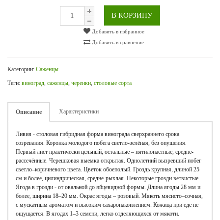
В КОРЗИНУ
Добавить в избранное
Добавить в сравнение
Категории:
Саженцы
Теги:
виноград
,
саженцы
,
черенки
,
столовые сорта
Характеристики
Описание
Ливия - столовая гибридная форма винограда сверхраннего срока
созревания. Коронка молодого побега светло-зелёная, без опушения.
Первый лист практически цельный, остальные – пятилопастные, средне-
рассечённые. Черешковая выемка открытая. Однолетний вызревший побег
светло–коричневого цвета. Цветок обоеполый. Гроздь крупная, длиной 25
см и более, цилиндрическая, средне-рыхлая. Некоторые грозди ветвистые.
Ягода в грозди - от овальной до яйцевидной формы. Длина ягоды 28 мм и
более, ширина 18–20 мм. Окрас ягоды – розовый. Мякоть мясисто–сочная,
с мускатным ароматом и высоким сахаронакоплением. Кожица при еде не
ощущается. В ягодах 1–3 семени, легко отделяющихся от мякоти.