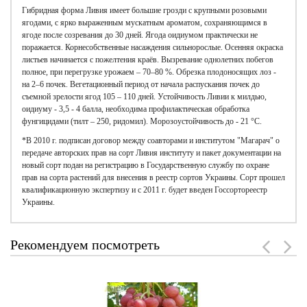
Гибридная форма Ливия имеет большие грозди с крупными розовыми
ягодами, с ярко выраженным мускатным ароматом, сохраняющимся в
ягоде после созревания до 30 дней. Ягода оидиумом практически не
поражается. Корнесобственные насаждения сильнорослые. Осенняя окраска
листьев начинается с пожелтения краёв. Вызревание однолетних побегов
полное, при перегрузке урожаем – 70–80 %. Обрезка плодоносящих лоз -
на 2–6 почек. Вегетационный период от начала распускания почек до
съемной зрелости ягод 105 – 110 дней. Устойчивость Ливии к милдью,
оидиуму - 3,5 - 4 балла, необходима профилактическая обработка
фунгицидами (тилт – 250, ридомил). Морозоустойчивость до - 21 °С.
*В 2010 г. подписан договор между соавторами и институтом "Магарач" о
передаче авторских прав на сорт Ливия институту и пакет документации на
новый сорт подан на регистрацию в Государственную службу по охране
прав на сорта растений для внесения в реестр сортов Украины. Сорт прошел
квалификационную экспертизу и с 2011 г. будет введен Госсортореестр
Украины.
Рекомендуем посмотреть