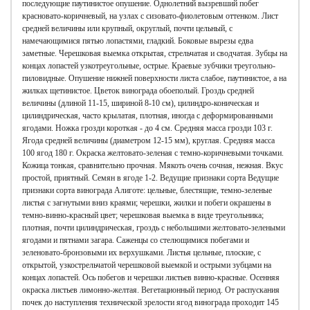
последующие паутинистое опушение. Однолетний вызревший побег
красновато-коричневый, на узлах с сизовато-фиолетовым оттенком. Лист
средней величины или крупный, округлый, почти цельный, с
намечающимися пятью лопастями, гладкий. Боковые вырезы едва
заметные. Черешковая выемка открытая, стрельчатая и сводчатая. Зубцы на
концах лопастей узкотреугольные, острые. Краевые зубчики треугольно-
пиловидные. Опушение нижней поверхности листа слабое, паутинистое, а на
жилках щетинистое. Цветок винограда обоеполый. Гроздь средней
величины (длиной 11-15, шириной 8-10 см), цилиндро-коническая и
цилиндрическая, часто крылатая, плотная, иногда с деформированными
ягодами. Ножка грозди короткая - до 4 см. Средняя масса грозди 103 г.
Ягода средней величины (диаметром 12-15 мм), круглая. Средняя масса
100 ягод 180 г. Окраска желтовато-зеленая с темно-коричневыми точками.
Кожица тонкая, сравнительно прочная. Мякоть очень сочная, нежная. Вкус
простой, приятный. Семян в ягоде 1-2. Ведущие признаки сорта Ведущие
признаки сорта винограда Алиготе: цельные, блестящие, темно-зеленые
листья с загнутыми вниз краями; черешки, жилки и побеги окрашены в
темно-винно-красный цвет; черешковая выемка в виде треугольника;
плотная, почти цилиндрическая, гроздь с небольшими желтовато-зелеными
ягодами и пятнами загара. Саженцы со стелющимися побегами и
зеленовато-бронзовыми их верхушками. Листья цельные, плоские, с
открытой, узкострельчатой черешковой выемкой и острыми зубцами на
концах лопастей. Ось побегов и черешки листьев винно-красные. Осенняя
окраска листьев лимонно-желтая. Вегетационный период. От распускания
почек до наступления технической зрелости ягод винограда проходит 145