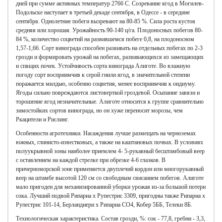
дней при сумме активных температур 2766 С. Созревание ягод в Могилев-
Подольске наступает в третьей декаде сентября, в Одессе - в середине
сентября. Однолетние побеги вызревают на 80-85 %. Сила роста кустов
средняя или хорошая. Урожайность 90-140 ц/га. Плодоносных побегов 80-
84 %, количество соцветий на развившемся побеге 0,8, на плодоносном
1,57-1,66. Сорт винограда способен развивать на отдельных побегах по 2-3
грозди и формировать урожай на побегах, развивающихся из замещающих
и спящих почек. Устойчивость сорта винограда Алиготе. Во влажную
погоду сорт восприимчив к серой гнили ягод, в значительной степени
поражается милдью, особенно соцветия, менее восприимчив к оидиуму.
Ягоды сильно повреждаются листоверткой гроздевой. Осыпание завязи и
торошение ягод незначительные. Алиготе относится к группе сравнительно
зимостойких сортов винограда, но он хуже переносит морозы, чем
Ркацители и Рислинг.
Особенности агротехники. Насаждения лучше размещать на черноземах
южных, глинисто-известковых, а также на каштановых почвах. В условиях
полуукрывной зоны наиболее приемлем 4- 5-рукавный бесштамбовый веер
с оставлением на каждой стрелке при обрезке 4-6 глазков. В
причерноморской зоне применяется двуплечий кордон или многорукавный
веер на штамбе высотой 120 см со свободным свисанием побегов. Алиготе
мало пригоден для механизированной уборки урожая из-за большой потери
сока. Лучший подвой Рипариа x Рупестрис 3309, пригодны также Рипариа x
Рупестрис 101-14, Берландиери x Рипариа СО4, Кобер 5ББ, Телеки 8Б.
Технологическая характеристика. Состав грозди, %: сок - 77,8, гребни - 3,3,