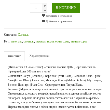
В КОРЗИНУ
Добавить в избранное
Добавить в сравнение
Категории:
Саженцы
Теги:
виноград
,
саженцы
,
черенки
,
технические сорта
,
винные сорта
Характеристики
Описание
(Пино сепаж x Gouais Blanc) - согласно анализа ДНК [Сорт выведен во
Франции более 300 лет тому назад]
Синонимы: Бонуа (Beaunois), Верт блан (Vert Blanc), Giboudot Blanc, Грисе
блан (Griset Blanc), Carcarone, Мелон де Жюра (Melon De Jura), Мухранули,
Pistone, План гри (Plant Gris - Серое растение), Troyen Blanc.
Алиготе (Aligote) - французский винный сорт винограда народной селекции.
Он относится к эколого-географической группе западноевропейских сортов
винограда. Коронка молодого побега светло-зеленая с карминно-красным
оттенком, концы зубчиков у молодых листьев и ось побегов винно-красные.
Первые молодые листья с обеих сторон имеют густое войлочное, а все