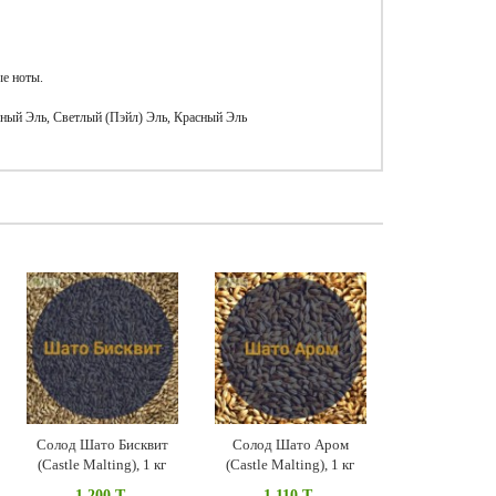
ые ноты.
ный Эль, Светлый (Пэйл) Эль, Красный Эль
Солод Шато Бисквит
Солод Шато Аром
(Castle Malting), 1 кг
(Castle Malting), 1 кг
1 200 T
1 110 T