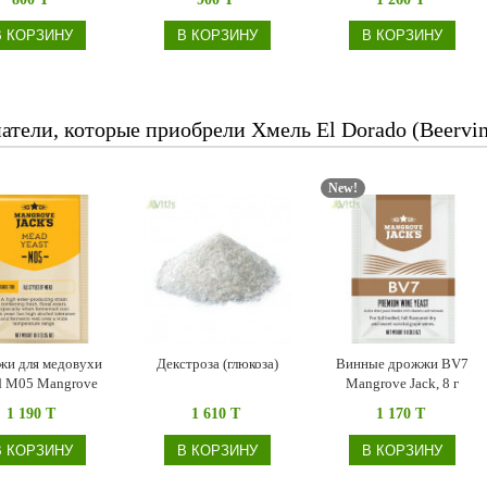
В КОРЗИНУ
В КОРЗИНУ
В КОРЗИНУ
атели, которые приобрели Хмель El Dorado (Beervi
New!
и для медовухи
Декстроза (глюкоза)
Винные дрожжи BV7
 M05 Mangrove
Mangrove Jack, 8 г
Jacks, 10 г
1 190 T
1 610 T
1 170 T
В КОРЗИНУ
В КОРЗИНУ
В КОРЗИНУ