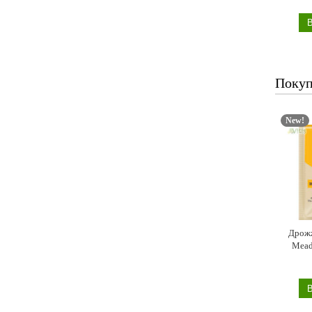
Покуп
New!
Дрожж
Mead