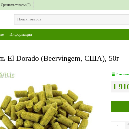
Сравнить товары (
0
)
ие
Информация
ь El Dorado (Beervingem, США), 50г
В налич
1 91