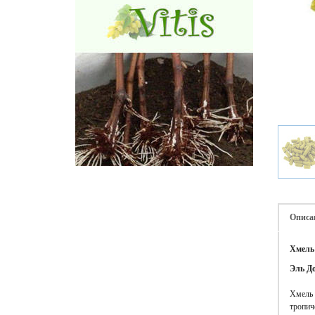
Описа
Хмель 
Эль До
Хмель 
тропич