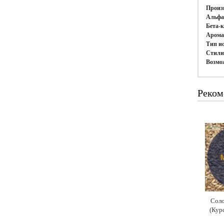
Произ
Альфа
Бета-
Арома
Тип и
Стили
Возмо
Реком
Сол
(Курс