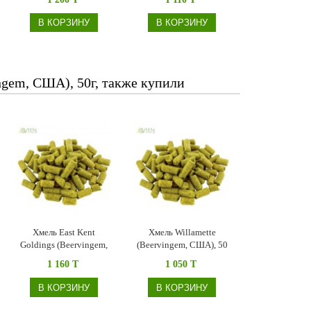
В КОРЗИНУ
В КОРЗИНУ
ngem, США), 50г, также купили
Хмель East Kent
Хмель Willamette
Goldings (Beervingem,
(Beervingem, США), 50
США), 50 г
г
1 160 T
1 050 T
В КОРЗИНУ
В КОРЗИНУ