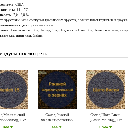
водитель:
США
-кислоты:
14 -15%
кислоты:
7,0 - 8,0 %
т
:
фруктовые ноты, со вкусом тропических фруктов, а так же имеет грушевые и арбузн
спользования
:
для горечи и аромата
 пива
:
Американский Эль, Портер, Стаут, Индийский Пэйл Эль, Пшеничное пиво, Янтар
жные альтернативы:
Galena.
ендуем посмотреть
од Мюнхенский
Солод Ржаной
Солод Шато Виски
кий солод), 1 кг
Ферментированный
(Castle Malting), 1кг
(Росток), 1кг
800 T
900 T
1 260 T